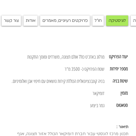
ה
לוגיסטיקה
חו"ל
פרויקטים רעיוניים, מאמרים
אודות
צור קשר
יעוד הפרויקט
מרלוג באדג'ט כולל אולם תצוגה, משרדים ומוסך התקנות
מספר יחידות
שטח הפרויקט כ- 3500 מ"ר
שיטת בניה
בניה קונבנציונאלית הכוללת קירות נושאים עם חיפוי אבן ואלומיניום.
מזמין
דומיקאר
סטאטוס
גמר ביצוע
תיאור :
תכנון מרכז לוגסטי עבור חברת דומיקאר הכולל אזור תצוגה, אגף