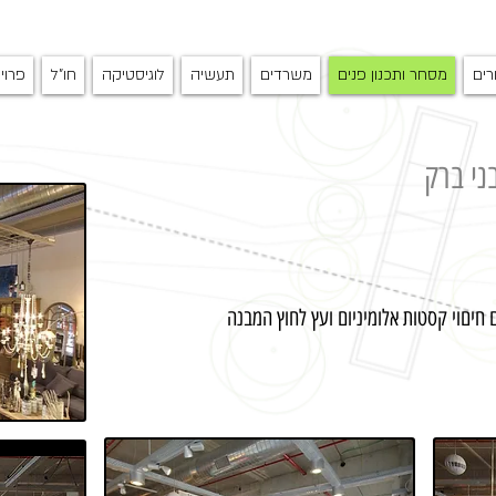
רים
מסחר ותכנון פנים
משרדים
תעשיה
לוגיסטיקה
חו"ל
פרוי
בני ברק
חיםוי קסטות אלומיניום ועץ לחוץ המבנה